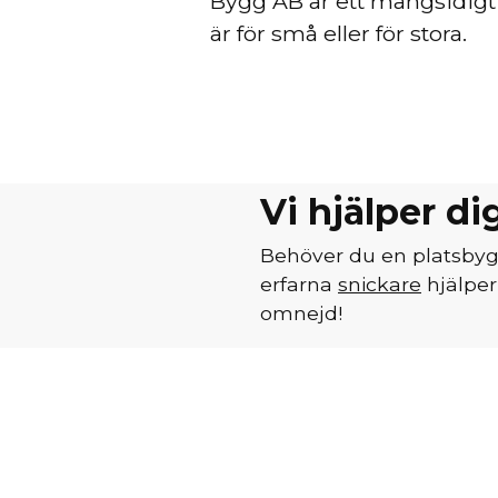
Bygg AB är ett mångsidigt
är för små eller för stora.
Vi hjälper di
Behöver du en platsbyg
erfarna
snickare
hjälpe
omnejd!
Vi tar hand om hela proce
utför platsbesök för att
tillvägagångssätt med dig
önskar från start.
Hör av dig så kan vi be