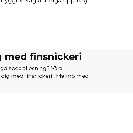
 byggföretag där inga uppdrag
g med finsnickeri
gd speciallösning? Våra
r dig med
finsnickeri i Malmö
med
ssen från skiss till färdig lösning. Vi
 diskutera materialval och
 för att se till att allt blir som du
rätta mer om hur vi kan hjälpa dig