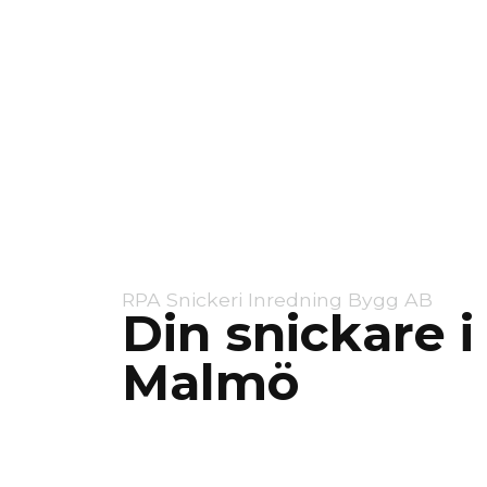
RPA Snickeri Inredning Bygg AB
Din snickare i
Malmö