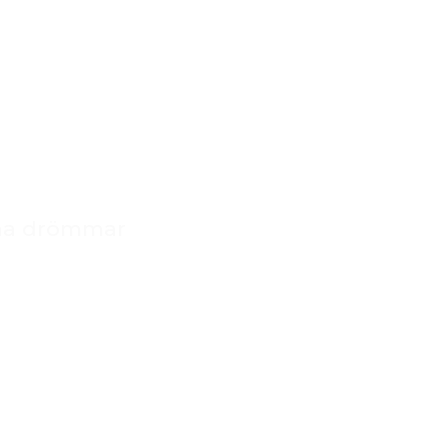
dina drömmar
i Inredning