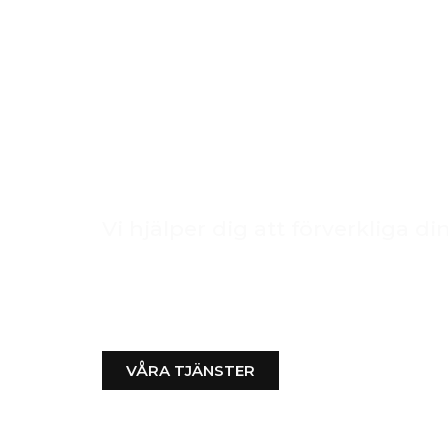
Vi hjälper dig att förverkliga 
RPA Snicker
Bygg AB
VÅRA TJÄNSTER